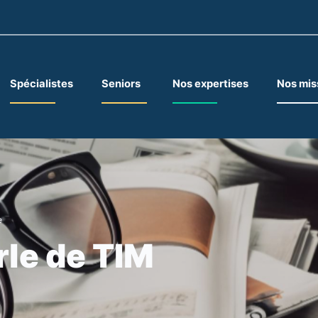
Spécialistes
Seniors
Nos expertises
Nos mis
e
rle de TIM