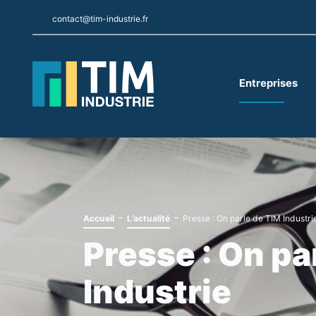
contact@tim-industrie.fr
Entreprises
-
-
Accueil
L’actualité
Presse : On parle de TIM Industri
Presse : On pa
Industrie