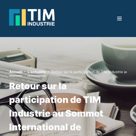
-
-
Accueil
L’actualité
Retour sur la participation de TIM Industrie au So
Retour sur la
participation de TIM
Industrie au Sommet
International de