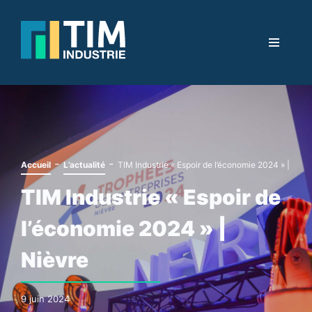
-
-
Accueil
L’actualité
TIM Industrie « Espoir de l’économie 2024 » | Nièv
TIM Industrie « Espoir de
l’économie 2024 » |
Nièvre
9 juin 2024