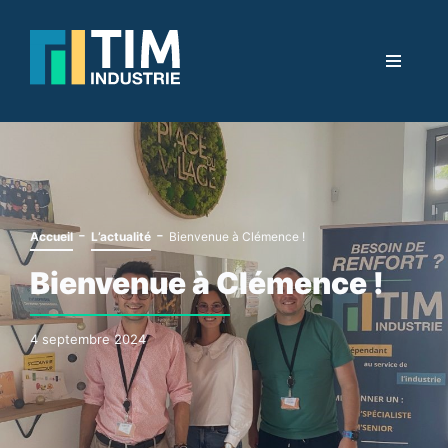
-
-
Accueil
L’actualité
Bienvenue à Clémence !
Bienvenue à Clémence !
4 septembre 2024