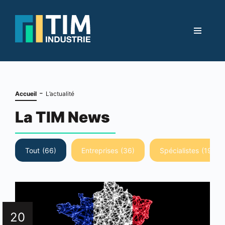
-
Accueil
L’actualité
La TIM News
Tout
(66)
Entreprises
(36)
Spécialistes
(19)
20