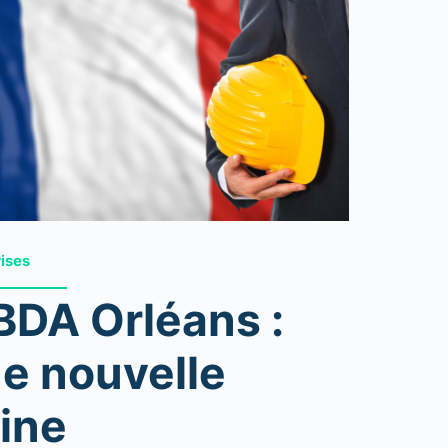
rises
DA Orléans :
e nouvelle
ine