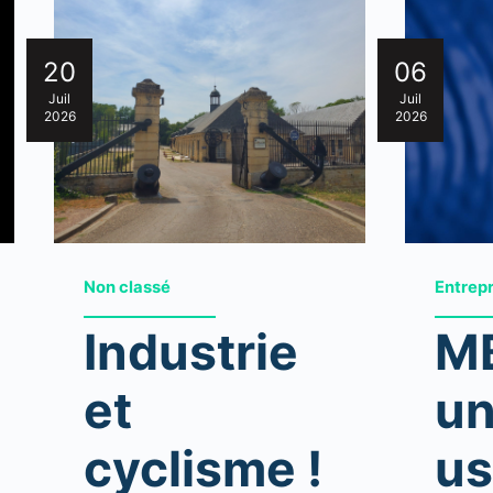
20
06
Juil
Juil
2026
2026
Non classé
Entrep
Industrie
MB
et
un
cyclisme !
us