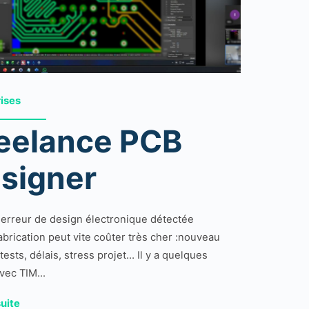
rises
eelance PCB
signer
erreur de design électronique détectée
abrication peut vite coûter très cher :nouveau
tests, délais, stress projet… Il y a quelques
avec TIM...
suite