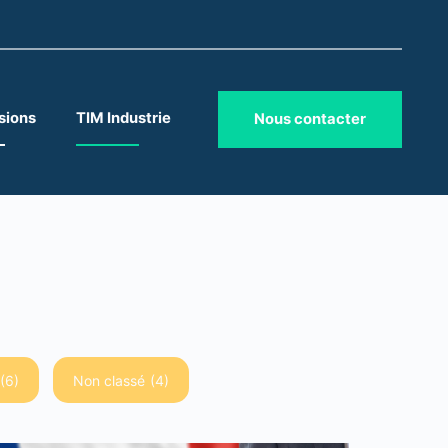
sions
TIM Industrie
Nous contacter
(6)
Non classé
(4)