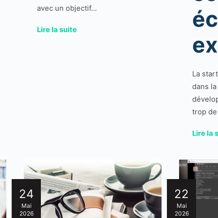
avec un objectif...
é
Lire la suite
ex
La star
dans la
dévelop
trop de 
Lire la 
24
22
Mai
Mai
2026
2026