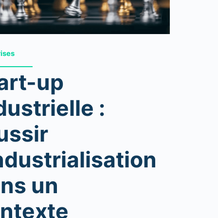
rises
art-up
dustrielle :
ussir
industrialisation
ns un
ntexte