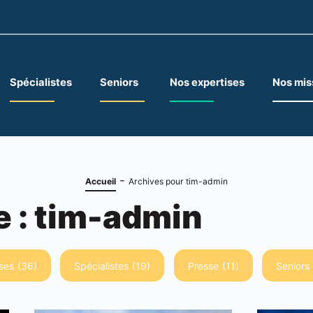
Spécialistes
Seniors
Nos expertises
Nos mis
-
Accueil
Archives pour tim-admin
e :
tim-admin
ses
(36)
Spécialistes
(19)
Presse
(11)
Seniors