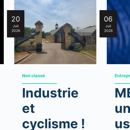
20
06
Juil
Juil
2026
2026
Non classé
Entrep
Industrie
MB
et
un
cyclisme !
us