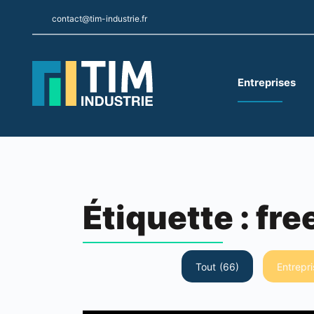
contact@tim-industrie.fr
Entreprises
Étiquette :
fre
Tout
(66)
Entrepri