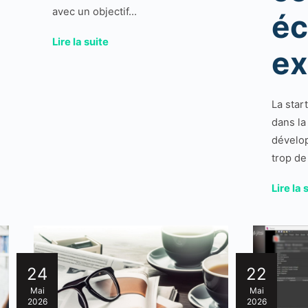
avec un objectif...
é
Lire la suite
ex
La star
dans la
dévelop
trop de 
Lire la 
24
22
Mai
Mai
2026
2026