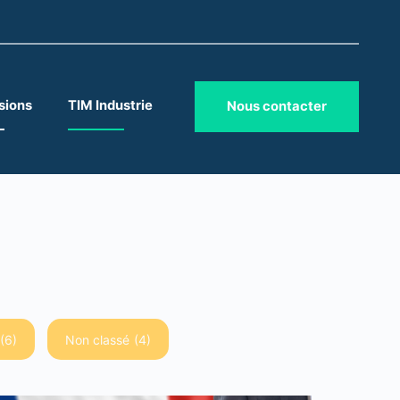
sions
TIM Industrie
Nous contacter
(6)
Non classé
(4)