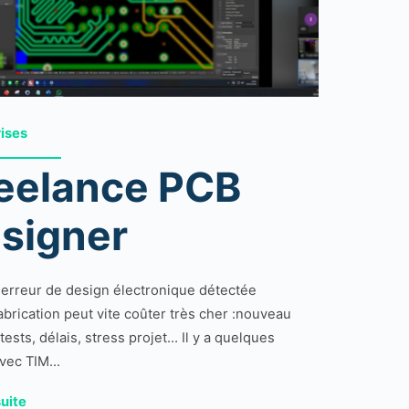
rises
eelance PCB
signer
erreur de design électronique détectée
abrication peut vite coûter très cher :nouveau
tests, délais, stress projet… Il y a quelques
avec TIM...
suite