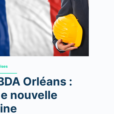
rises
DA Orléans :
e nouvelle
ine