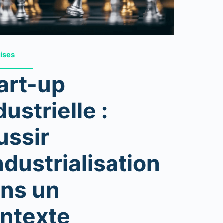
rises
art-up
dustrielle :
ussir
industrialisation
ns un
ntexte